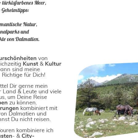
türkisfarbenes Meer,
 Geheimtipps:
omantische Natur,
onalparks und
kte von Dalmatien.
urschönheiten
von
ichzeitig
Kunst
&
Kultur
Dann sind meine
Richtige für Dich!
ttel Dir gerne mein
 Land & Leute und viele
us, um Deine Reise
ben
zu können.
erungen
kombiniert mit
on Dalmatien und
nst Du nicht reisen.
ouren kombiniere ich
sten
- &
City-