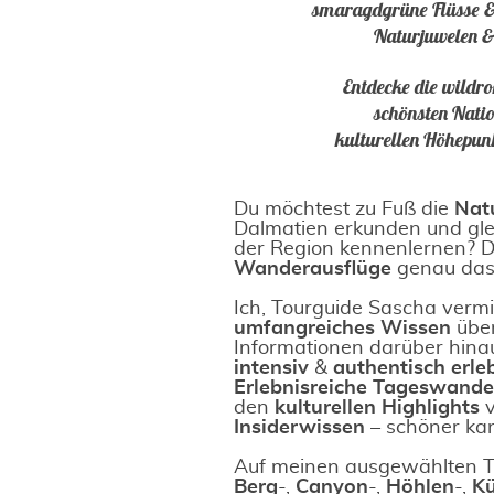
smaragdgrüne Flüsse & 
Naturjuwelen &
Entdecke die wildr
schönsten Nati
kulturellen Höhepun
Du möchtest zu Fuß die
Nat
Dalmatien erkunden und gle
der Region kennenlernen? 
Wanderausflüge
genau das 
Ich, Tourguide Sascha vermi
umfangreiches Wissen
über
Informationen darüber hina
intensiv
&
authentisch erle
Erlebnisreiche Tageswand
den
kulturellen Highlights
v
Insiderwissen
– schöner kan
Auf meinen ausgewählten T
Berg
-,
Canyon
-,
Höhlen
-,
Kü