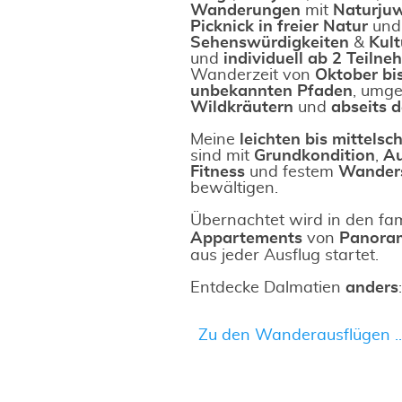
Wanderungen
mit
Naturju
Picknick in freier Natur
und 
Sehenswürdigkeiten
&
Kult
und
individuell ab 2 Teiln
Wanderzeit von
Oktober bi
unbekannten Pfaden
, umg
Wildkräutern
und
abseits 
Meine
leichten bis mittels
sind mit
Grundkondition
,
Au
Fitness
und festem
Wander
bewältigen.
Übernachtet wird in den fam
Appartements
von
Panor
aus jeder Ausflug startet.
Entdecke Dalmatien
anders
Zu den Wanderausflügen ..