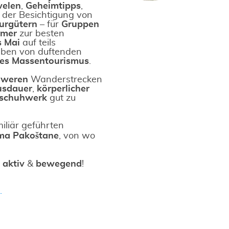
welen
,
Geheimtipps
,
der Besichtigung von
urgütern
– für
Gruppen
ehmer
zur besten
s Mai
auf teils
eben von duftenden
des Massentourismus
.
chweren
Wanderstrecken
sdauer
,
körperlicher
schuhwerk
gut zu
iliär geführten
ama
Pakoštane
, von wo
:
aktiv
&
bewegend
!
.