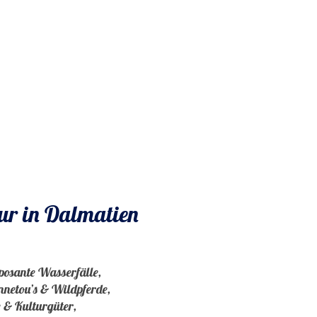
r in Dalmatien
posante Wasserfälle,
netou’s & Wildpferde,
e & Kulturgüter,