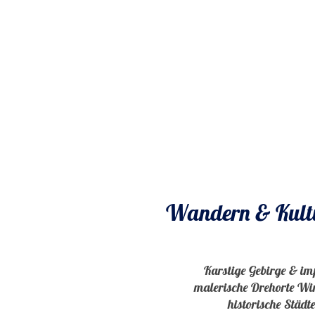
Wandern & Kultu
Karstige Gebirge & im
malerische Drehorte Win
historische Städt